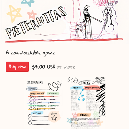
A downloadable game
$4.00 USD
or more
Buy Now